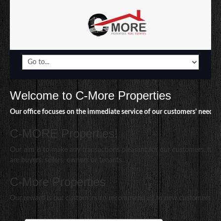
Welcome to C-More Properties
Our office focuses on the immediate service of our customers' needs.
.
C-MORE Properties!
Our aim is to make any transactions pleasant for our customers. It 
are buyers, sellers, owners or tenants..
C-More Properties
Our reward is our customers το recommend us to new customers..
© Free
Joomla! 3 Modules
- by
VinaGecko.com