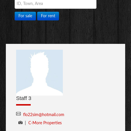
For sale
For rent
Staff 3
flo22sim@hotmail.com
|
C-More Properties