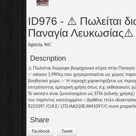
ID976
- ⚠️ Πωλείται δ
Παναγία Λευκωσίας⚠
Aglatzia, NIC
Description
⚠️ Πωλείται διώροφο βιομηχανικό κτίριο στην Παναγία 
✅ ισόγειο 1.990τμ που χρησιμοποιείται ως χώρος παρ
βοηθητικό χώρο. ✅ Η περιοχή χαρακτηρίζεται ως περιο
επιτρέποντας εμπορική χρήση όπως π.χ. εκθεσιακούς χώ
Το ακίνητο είναι ζωνοποιημένο ως ΕΠ6 (ειδικής χρήσης
του παρόντος κατειλημμένο ✅Διαθέτει τίτλο ιδιοκτησί
922339? /O.R.E/ LTD/AA310E/AM1097/C-more properties 
Share
Facebook
Tweet