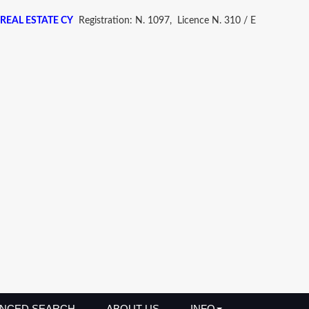
REAL ESTATE CY
Registration: N. 1097, Licence N. 310 / E
NCED SEARCH
ABOUT US
INFO