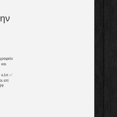
την
ογραφείο
 και
ς κ.λπ ✅
ι επί
 99