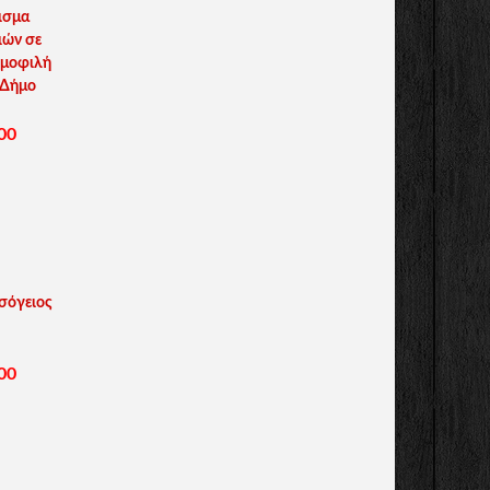
ισμα
ιών σε
ημοφιλή
 Δήμο
00
σόγειος
00