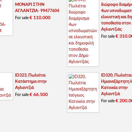
ΜΟΝΑΡΙ ΣΤΗΝ
διώροφο διαμέρ
ΑΓΛΑΝΤΖΙΑ- 99477604
4ων υπνοδωματ
ελκυστική και δ
€ 110.000
For sale
τοποθεσία στον
Αγλαντζιάς
€ 310.0
For sale
ID323, Πωλείται
ID320, Πωλείται
Κατάστημα στην
Ημιανεξάρτητη Ι
Αγλαντζιά
Κατοικία στην
Αγλαντζιά
€ 66.500
For sale
€ 200.0
For sale