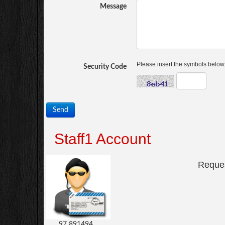
Message
Please insert the symbols below
Security Code
Send
Staff1 Account
Request
97 891494