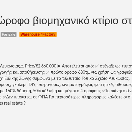
ιώροφο βιομηχανικό κτίριο σ
️
For sale
Warehouse / Factory
Λευκωσίας⚠️ Price/€2.660.000 ▶️ Αποτελείται από: ✅ στέγαζε ως τυπ
αγωγής και αποθήκευσης ✅ πρώτο όροφο 680τμ για χρήση ως γραφείο
χή Ειδικής Ζώνης σύμφωνα με το τελευταίο Τοπικό Σχέδιο Λευκωσίας,
ρους, γκαλερί, DIY, υπεραγορές, κινηματογράφοι, φοιτητικές αίθουσε
) με 160% δόμηση, 50% κάλυψη και μέγιστο 4 ορόφους ✅Το ακίνητο είνα
ας ✅Δεν υπόκειται σε ΦΠΑ Για περισσότερες πληροφορίες καλέστε στο
real estate ?