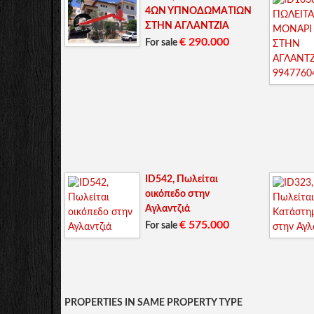
4ΩΝ ΥΠΝΟΔΩMAΤΙΩΝ
ΣΤΗΝ ΑΓΛΑΝΤΖΙΑ
€ 290.000
For sale
ID542, Πωλείται
οικόπεδο στην
Αγλαντζιά
€ 575.000
For sale
PROPERTIES IN SAME PROPERTY TYPE