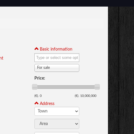
Basic information
nt
For sale
Price:
(€).
0
(€).
10,000,000
Address